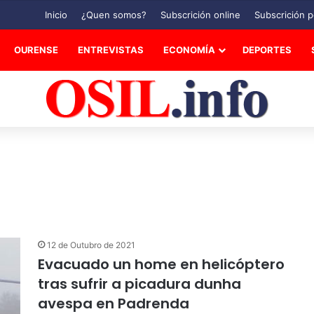
Inicio
¿Quen somos?
Subscrición online
Subscrición p
OURENSE
ENTREVISTAS
ECONOMÍA
DEPORTES
12 de Outubro de 2021
Evacuado un home en helicóptero
tras sufrir a picadura dunha
avespa en Padrenda