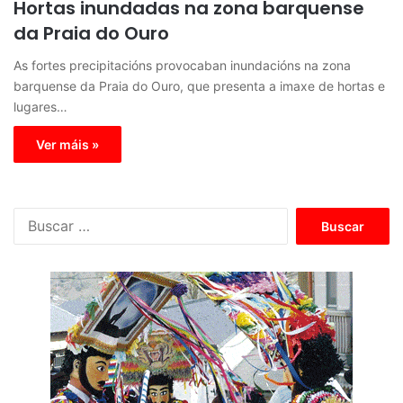
Hortas inundadas na zona barquense
da Praia do Ouro
As fortes precipitacións provocaban inundacións na zona
barquense da Praia do Ouro, que presenta a imaxe de hortas e
lugares…
Ver máis »
B
u
s
c
a
r
: