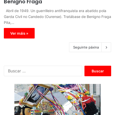
Benigno Fraga
Abril de 1949. Un guerrilleiro antifranquista era abatido pola
Garda Civil no Candedo (Ourense). Tratábase de Benigno Fraga
Pita,…
Ver máis »
Seguinte páxina
B
u
s
c
a
r
: