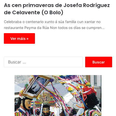
As cen primaveras de Josefa Rodríguez
de Celavente (O Bolo)
Celebraba o centenario xunto á súa familia cun xantar no
restaurante Peyma da Rúa Non todos os días se cumpren…
Ver máis »
B
u
s
c
a
r
: