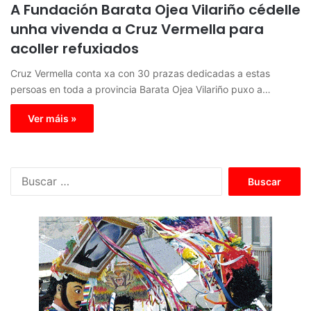
A Fundación Barata Ojea Vilariño cédelle
unha vivenda a Cruz Vermella para
acoller refuxiados
Cruz Vermella conta xa con 30 prazas dedicadas a estas
persoas en toda a provincia Barata Ojea Vilariño puxo a…
Ver máis »
B
u
s
c
a
r
: