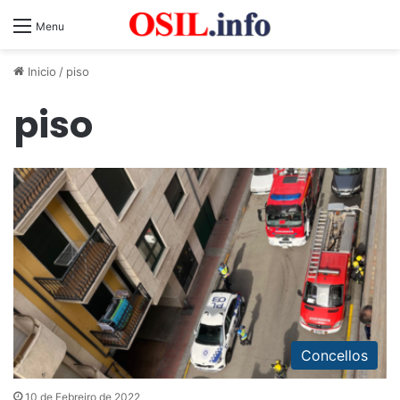
Menu
Inicio
/
piso
piso
Concellos
10 de Febreiro de 2022