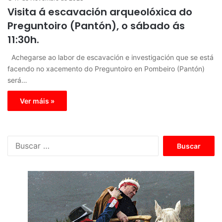
Visita á escavación arqueolóxica do
Preguntoiro (Pantón), o sábado ás
11:30h.
Achegarse ao labor de escavación e investigación que se está
facendo no xacemento do Preguntoiro en Pombeiro (Pantón)
será…
Ver máis »
B
u
s
c
a
r
: