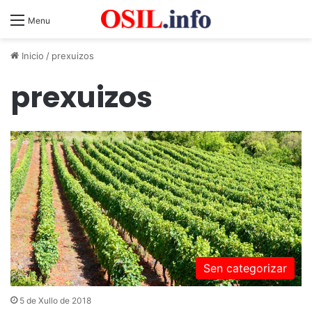
Menu
Inicio
/
prexuizos
prexuizos
Sen categorizar
5 de Xullo de 2018