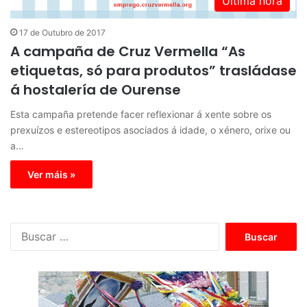
Última hora
17 de Outubro de 2017
A campaña de Cruz Vermella “As
etiquetas, só para produtos” trasládase
á hostalería de Ourense
Esta campaña pretende facer reflexionar á xente sobre os
prexuízos e estereotipos asociados á idade, o xénero, orixe ou
a…
Ver máis »
B
u
s
c
a
r