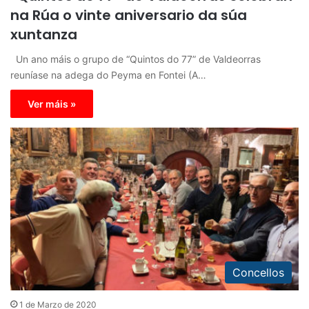
na Rúa o vinte aniversario da súa
xuntanza
Un ano máis o grupo de “Quintos do 77” de Valdeorras
reuníase na adega do Peyma en Fontei (A…
Ver máis »
Concellos
1 de Marzo de 2020