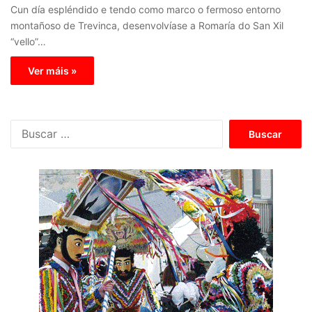
Cun día espléndido e tendo como marco o fermoso entorno
montañoso de Trevinca, desenvolvíase a Romaría do San Xil
“vello”…
Ver máis »
B
u
s
c
a
r
: