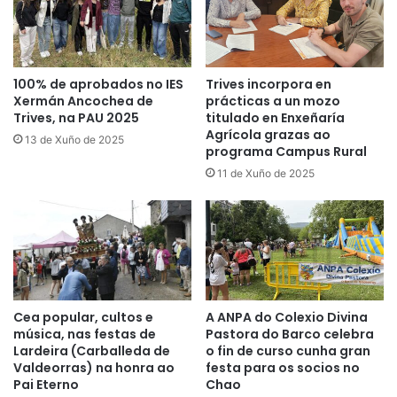
100% de aprobados no IES
Trives incorpora en
Xermán Ancochea de
prácticas a un mozo
Trives, na PAU 2025
titulado en Enxeñaría
Agrícola grazas ao
13 de Xuño de 2025
programa Campus Rural
11 de Xuño de 2025
Cea popular, cultos e
A ANPA do Colexio Divina
música, nas festas de
Pastora do Barco celebra
Lardeira (Carballeda de
o fin de curso cunha gran
Valdeorras) na honra ao
festa para os socios no
Pai Eterno
Chao