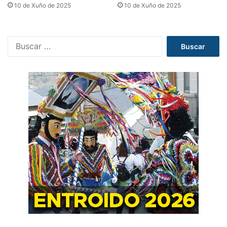
10 de Xuño de 2025
10 de Xuño de 2025
B
u
s
c
a
r
: