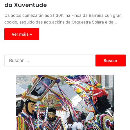
da Xuventude
Os actos comezarán ás 21:30h. na Finca da Barreira cun gran
cocido, seguido das actuacións da Orquestra Solara e da…
Ver máis »
B
u
s
c
a
r
: