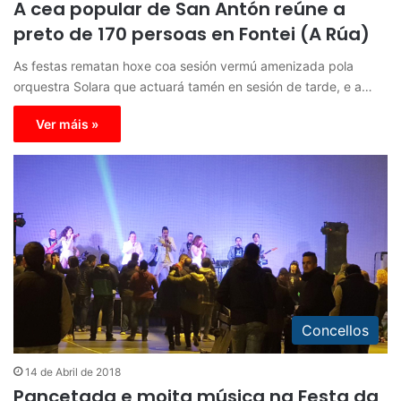
A cea popular de San Antón reúne a
preto de 170 persoas en Fontei (A Rúa)
As festas rematan hoxe coa sesión vermú amenizada pola
orquestra Solara que actuará tamén en sesión de tarde, e a…
Ver máis »
Concellos
14 de Abril de 2018
Pancetada e moita música na Festa da