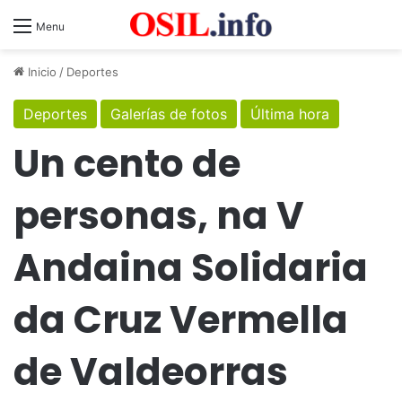
Menu
Inicio
/
Deportes
Deportes
Galerías de fotos
Última hora
Un cento de
personas, na V
Andaina Solidaria
da Cruz Vermella
de Valdeorras