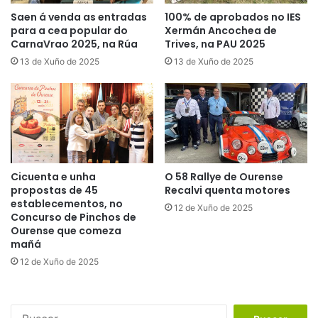
Saen á venda as entradas
100% de aprobados no IES
para a cea popular do
Xermán Ancochea de
CarnaVrao 2025, na Rúa
Trives, na PAU 2025
13 de Xuño de 2025
13 de Xuño de 2025
Cicuenta e unha
O 58 Rallye de Ourense
propostas de 45
Recalvi quenta motores
establecementos, no
12 de Xuño de 2025
Concurso de Pinchos de
Ourense que comeza
mañá
12 de Xuño de 2025
B