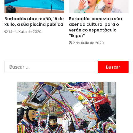
Barbadás abre mañá, 15 de
Barbadás comeza a súa
xullo, a súa piscina pública
axenda cultural para o
verán co espectáculo
14 de Xullo de 2020
“Ikigai”
2 de Xullo de 2020
B
u
s
c
a
r
: