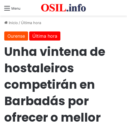
Menu
Inicio
/
Última hora
Ourense
Última hora
Unha vintena de
hostaleiros
competirán en
Barbadás por
ofrecer o mellor