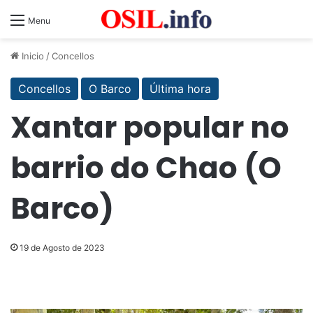
Menu
Inicio
/
Concellos
Concellos
O Barco
Última hora
Xantar popular no
barrio do Chao (O
Barco)
19 de Agosto de 2023