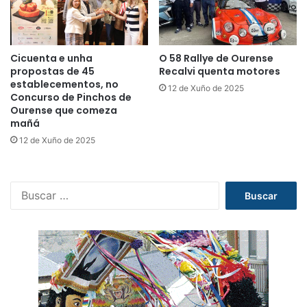
Cicuenta e unha
O 58 Rallye de Ourense
propostas de 45
Recalvi quenta motores
establecementos, no
12 de Xuño de 2025
Concurso de Pinchos de
Ourense que comeza
mañá
12 de Xuño de 2025
B
u
s
c
a
r
: