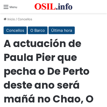
Menu
Inicio
/
Concellos
Concellos
O Barco
Última hora
A actuación de
Paula Pier que
pecha o De Perto
deste ano será
mañá no Chao, O