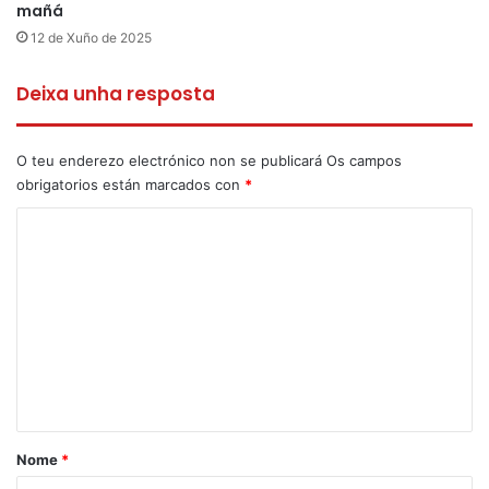
mañá
12 de Xuño de 2025
Deixa unha resposta
O teu enderezo electrónico non se publicará
Os campos
obrigatorios están marcados con
*
C
o
m
e
n
t
a
r
Nome
*
i