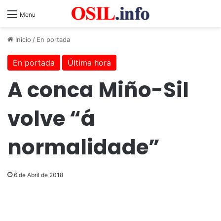
Menu
Inicio
/
En portada
En portada
Última hora
A conca Miño-Sil
volve “á
normalidade”
6 de Abril de 2018