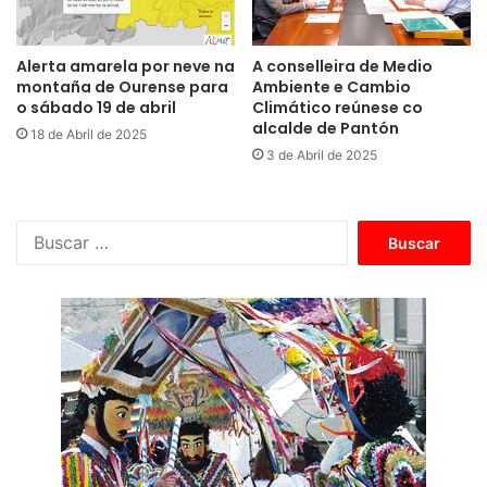
Alerta amarela por neve na
A conselleira de Medio
montaña de Ourense para
Ambiente e Cambio
o sábado 19 de abril
Climático reúnese co
alcalde de Pantón
18 de Abril de 2025
3 de Abril de 2025
B
u
s
c
a
r
: