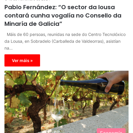
Pablo Fernández: “O sector da lousa
contará cunha vogalía no Consello da
Minaría de Galicia”
Máis de 60 persoas, reunidas na sede do Centro Tecnolóxico
da Lousa, en Sobradelo (Carballeda de Valdeorras), asistían
na…
Ver máis »
Economía