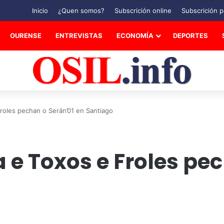
Inicio
¿Quen somos?
Subscrición online
Subscrición p
OURENSE
ENTREVISTAS
ECONOMÍA
DEPORTES
roles pechan o Serán’01 en Santiago
 e Toxos e Froles pe