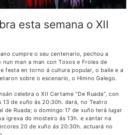
bra esta semana o XII
 ano cumpre o seu centenario, pechou a
o nun man a man con Toxos e Froles de
e festa en torno á cultura popular, o baile e a
retaron sobre o escenario, o Himno Galego.
nsán celebra o XII Certame “De Ruada”, con
 13 de xuño ás 20:30h. dará, no Teatro
al de Ruada; o domingo 17 de xuño terá lugar
a igrexa do mosteiro ás 13h. e xantar na
mércores 20 de xuño ás 20:30h. actuará no
o.