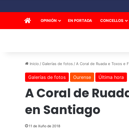
INICIO
OPINIÓN
EN PORTADA
CONCELLOS
Inicio
/
Galerías de fotos
/
A Coral de Ruada e Toxos e F
Galerías de fotos
Ourense
Última hora
A Coral de Ruada
en Santiago
11 de Xuño de 2018