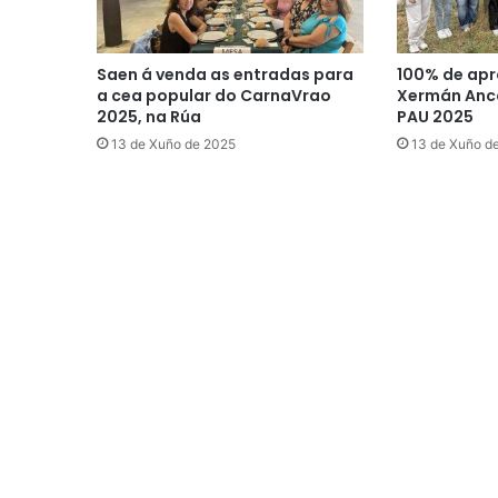
Saen á venda as entradas para
100% de apr
a cea popular do CarnaVrao
Xermán Anco
2025, na Rúa
PAU 2025
13 de Xuño de 2025
13 de Xuño d