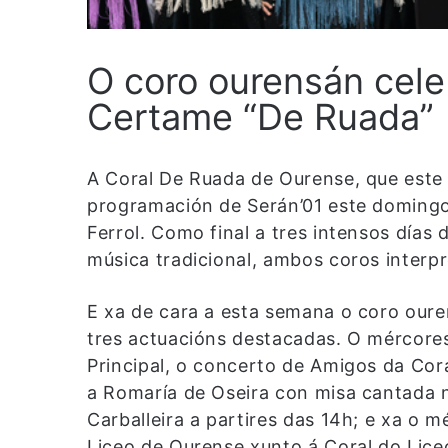
O coro ourensán cele
Certame “De Ruada”
A Coral De Ruada de Ourense, que este
programación de Serán’01 este doming
Ferrol. Como final a tres intensos días d
música tradicional, ambos coros interp
E xa de cara a esta semana o coro oure
tres actuacións destacadas. O mércores
Principal, o concerto de Amigos da Cor
a Romaría de Oseira con misa cantada n
Carballeira a partires das 14h; e xa o 
Liceo de Ourense xunto á Coral do Lice