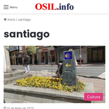
Menu
Inicio
/
santiago
santiago
Cultura
31 de Maio de 2025