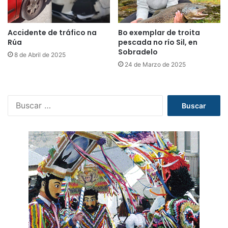
Accidente de tráfico na
Bo exemplar de troita
Rúa
pescada no río Sil, en
Sobradelo
8 de Abril de 2025
24 de Marzo de 2025
B
u
s
c
a
r
: