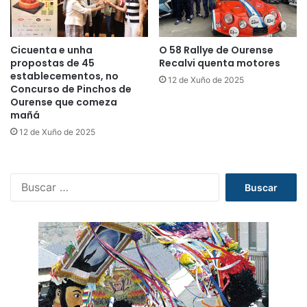
Cicuenta e unha
O 58 Rallye de Ourense
propostas de 45
Recalvi quenta motores
establecementos, no
12 de Xuño de 2025
Concurso de Pinchos de
Ourense que comeza
mañá
12 de Xuño de 2025
B
u
s
c
a
r
: