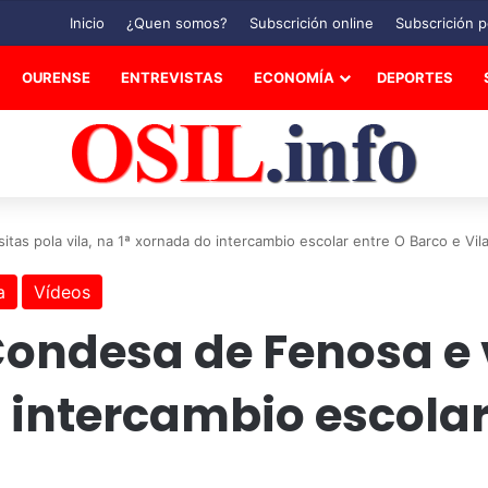
Inicio
¿Quen somos?
Subscrición online
Subscrición p
OURENSE
ENTREVISTAS
ECONOMÍA
DEPORTES
tas pola vila, na 1ª xornada do intercambio escolar entre O Barco e Vila
a
Vídeos
ondesa de Fenosa e vi
 intercambio escolar