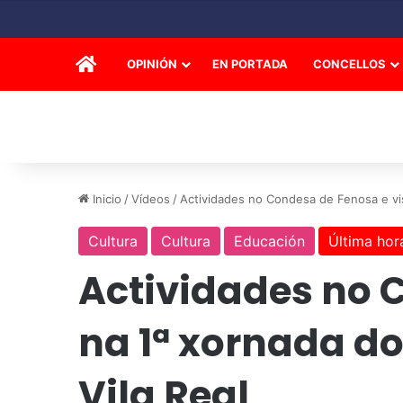
INICIO
OPINIÓN
EN PORTADA
CONCELLOS
Inicio
/
Vídeos
/
Actividades no Condesa de Fenosa e visi
Cultura
Cultura
Educación
Última hor
Actividades no C
na 1ª xornada do
Vila Real