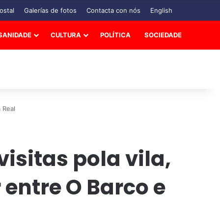
ostal
Galerías de fotos
Contacta con nós
English
SANIDADE
CULTURA
POLÍTICA
SOCIEDADE
 Real
sitas pola vila,
 entre O Barco e