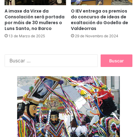
A imaxe da Virxe da
O IEV entrega os premios
Consolación será portada
do concurso de ideas de
por máis de 30 mulleres o
exaltación do Godello de
Luns Santo, no Barco
Valdeorras
13 de Marzo de 2025
29 de Novembro de 2024
B
u
s
c
a
r
: