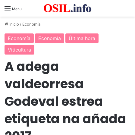
Menu
Inicio
/
Economía
Economía
Economía
Última hora
Viticultura
A adega
valdeorresa
Godeval estrea
etiqueta na añada