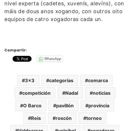
nivel experta (cadetes, xuvenís, alevíns), con
máis de dous anos xogando, con outros oito
equipos de catro xogadoras cada un.
Compartir:
WhatsApp
3x3
categorías
comarca
competición
Nadal
noticias
O Barco
pavillón
provincia
Reis
roscón
torneo
Valdeorras
voleibol
xogadoras