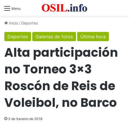
Menu
Inicio
/
Deportes
Deportes
Galerías de fotos
Última hora
Alta participación
no Torneo 3×3
Roscón de Reis de
Voleibol, no Barco
3 de Xaneiro de 2018