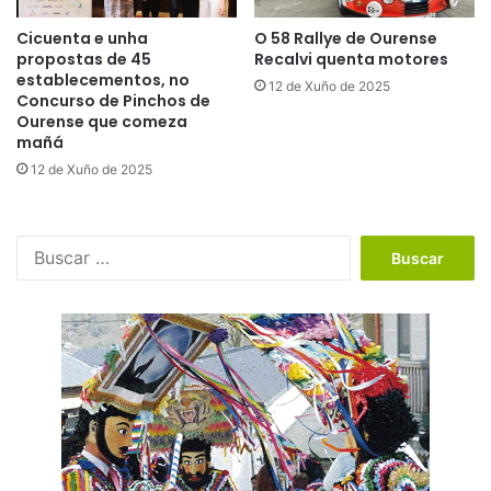
Cicuenta e unha
O 58 Rallye de Ourense
propostas de 45
Recalvi quenta motores
establecementos, no
12 de Xuño de 2025
Concurso de Pinchos de
Ourense que comeza
mañá
12 de Xuño de 2025
B
u
s
c
a
r
: