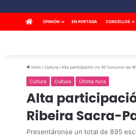
INICIO
OPINIÓN
EN PORTADA
CONCELLOS
Inicio
/
Cultura
/
Alta participación no XII Concurso de M
Cultura
Cultura
Última hora
Alta participaci
Ribeira Sacra-Pa
Presentáronse un total de 895 es