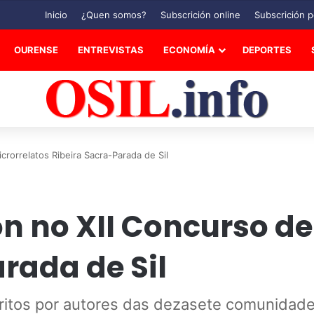
Inicio
¿Quen somos?
Subscrición online
Subscrición p
OURENSE
ENTREVISTAS
ECONOMÍA
DEPORTES
icrorrelatos Ribeira Sacra-Parada de Sil
ón no XII Concurso de
rada de Sil
critos por autores das dezasete comunidad