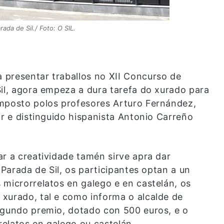
ada de Sil./ Foto: O SIL.
 presentar traballos no XII Concurso de
Sil, agora empeza a dura tarefa do xurado para
omposto polos profesores Arturo Fernández,
or e distinguido hispanista Antonio Carreño
r a creatividade tamén sirve apra dar
 Parada de Sil, os participantes optan a un
 microrrelatos en galego e en castelán, os
xurado, tal e como informa o alcalde de
egundo premio, dotado con 500 euros, e o
relatos en galego ou castelán.