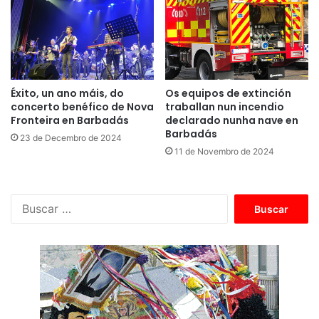
Éxito, un ano máis, do
Os equipos de extinción
concerto benéfico de Nova
traballan nun incendio
Fronteira en Barbadás
declarado nunha nave en
Barbadás
23 de Decembro de 2024
11 de Novembro de 2024
B
u
s
c
a
r
: