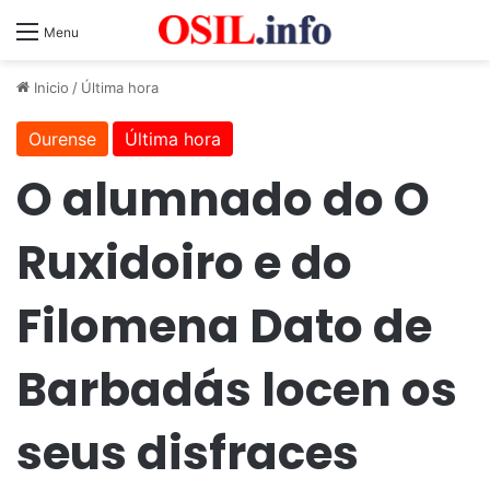
Menu
Inicio
/
Última hora
Ourense
Última hora
O alumnado do O
Ruxidoiro e do
Filomena Dato de
Barbadás locen os
seus disfraces