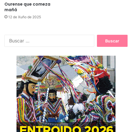
Ourense que comeza
mañá
12 de Xuño de 2025
B
u
s
c
a
r
: