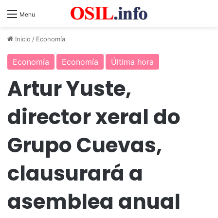
Menu
Inicio
/
Economía
Economía
Economía
Última hora
Artur Yuste,
director xeral do
Grupo Cuevas,
clausurará a
asemblea anual