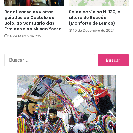
Reactívanse as visitas
Saída de vía na N-120, a
guiadas ao Castelo do
altura de Bascós
Bolo, ao Santuario das
(Monforte de Lemos)
Ermidas e ao Museo Yosso
10 de Decembro de 2024
18 de Marzo de 2025
B
u
s
c
a
r
: