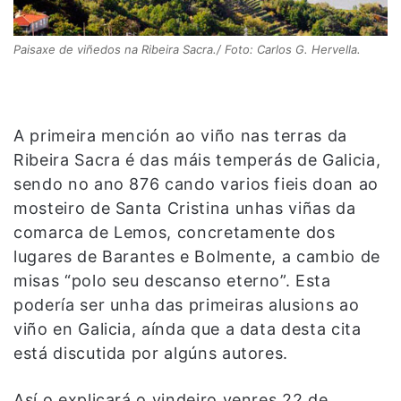
Paisaxe de viñedos na Ribeira Sacra./ Foto: Carlos G. Hervella.
A primeira mención ao viño nas terras da
Ribeira Sacra é das máis temperás de Galicia,
sendo no ano 876 cando varios fieis doan ao
mosteiro de Santa Cristina unhas viñas da
comarca de Lemos, concretamente dos
lugares de Barantes e Bolmente, a cambio de
misas “polo seu descanso eterno”. Esta
podería ser unha das primeiras alusions ao
viño en Galicia, aínda que a data desta cita
está discutida por algúns autores.
Así o explicará o vindeiro venres 22 de