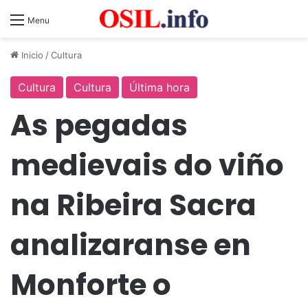
Menu
Inicio
/
Cultura
Cultura
Cultura
Última hora
As pegadas
medievais do viño
na Ribeira Sacra
analizaranse en
Monforte o