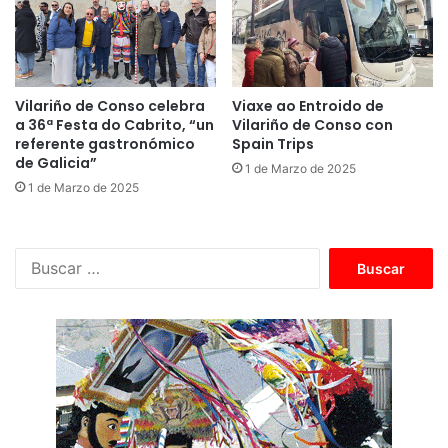
Vilariño de Conso celebra
Viaxe ao Entroido de
a 36ª Festa do Cabrito, “un
Vilariño de Conso con
referente gastronómico
Spain Trips
de Galicia”
1 de Marzo de 2025
1 de Marzo de 2025
B
u
s
c
a
r
: