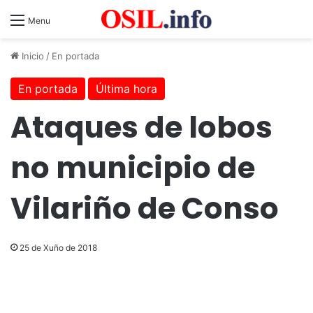
Menu
Inicio
/
En portada
En portada
Última hora
Ataques de lobos
no municipio de
Vilariño de Conso
25 de Xuño de 2018