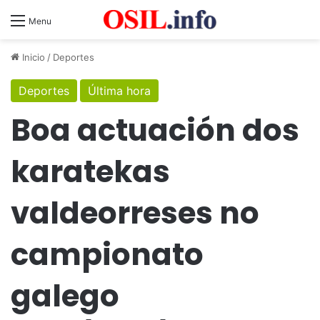
Menu
Inicio
/
Deportes
Deportes
Última hora
Boa actuación dos
karatekas
valdeorreses no
campionato
galego