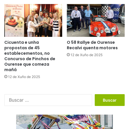
Cicuenta e unha
O 58 Rallye de Ourense
propostas de 45
Recalvi quenta motores
establecementos, no
12 de Xuño de 2025
Concurso de Pinchos de
Ourense que comeza
mañá
12 de Xuño de 2025
B
u
s
c
a
r