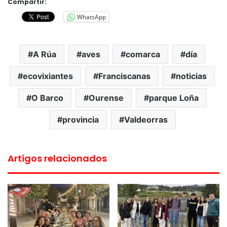
Compartir:
WhatsApp
A Rúa
aves
comarca
día
ecovixiantes
Franciscanas
noticias
O Barco
Ourense
parque Loña
provincia
Valdeorras
Artigos relacionados