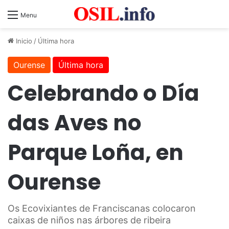
Menu
Inicio
/
Última hora
Ourense
Última hora
Celebrando o Día
das Aves no
Parque Loña, en
Ourense
Os Ecovixiantes de Franciscanas colocaron
caixas de niños nas árbores de ribeira