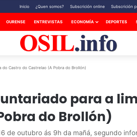
Inicio
¿Quen somos?
Subscrición online
Subscrición p
OURENSE
ENTREVISTAS
ECONOMÍA
DEPORTES
 do Castro do Castrelao (A Pobra do Brollón)
ntariado para a lim
Pobra do Brollón)
 16 de outubro ás 9h da mañá, segundo info