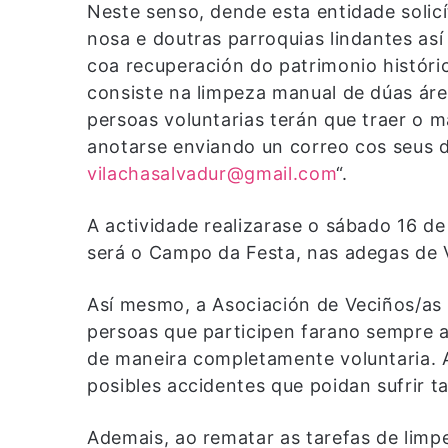
Neste senso, dende esta entidade solicí
nosa e doutras parroquias lindantes as
coa recuperación do patrimonio históric
consiste na limpeza manual de dúas áre
persoas voluntarias terán que traer o m
anotarse enviando un correo cos seus 
vilachasalvadur@gmail.co
m
“.
A actividade realizarase o sábado 16 d
será o Campo da Festa, nas adegas de V
Así mesmo, a Asociación de Veciños/as 
persoas que participen farano sempre a 
de maneira completamente voluntaria. A
posibles accidentes que poidan sufrir t
Ademais, ao rematar as tarefas de lim