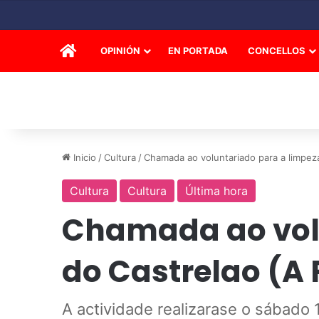
INICIO
OPINIÓN
EN PORTADA
CONCELLOS
Inicio
/
Cultura
/
Chamada ao voluntariado para a limpeza
Cultura
Cultura
Última hora
Chamada ao volu
do Castrelao (A 
A actividade realizarase o sábado