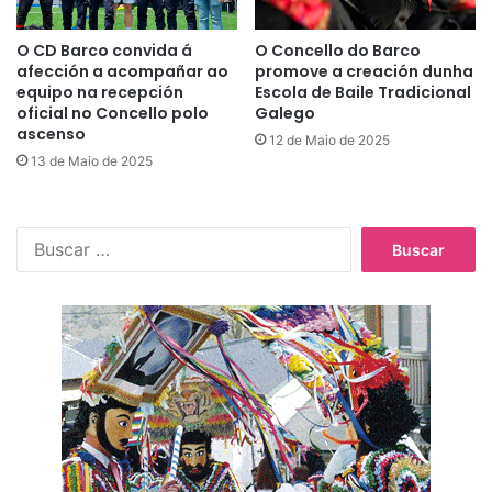
O CD Barco convida á
O Concello do Barco
afección a acompañar ao
promove a creación dunha
equipo na recepción
Escola de Baile Tradicional
oficial no Concello polo
Galego
ascenso
12 de Maio de 2025
13 de Maio de 2025
B
u
s
c
a
r
: