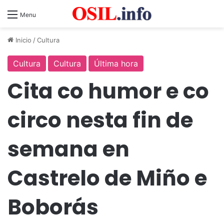
Menu
Inicio
/
Cultura
Cultura
Cultura
Última hora
Cita co humor e co
circo nesta fin de
semana en
Castrelo de Miño e
Boborás