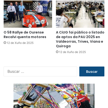
O 58 Rallye de Ourense
A CiUG fai público o listado
Recalvi quenta motores
de aptos da PAU 2025 en
Valdeorras, Trives, Viana e
12 de Xuño de 2025
Quiroga
12 de Xuño de 2025
B
u
s
c
a
r
: