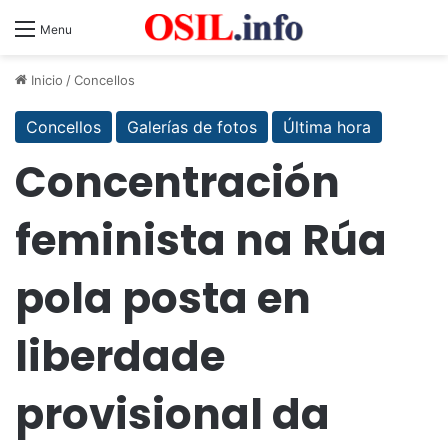
Menu
Inicio
/
Concellos
Concellos
Galerías de fotos
Última hora
Concentración
feminista na Rúa
pola posta en
liberdade
provisional da