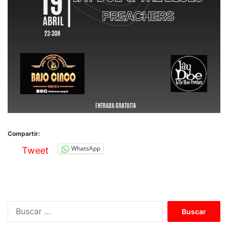
Compartir:
WhatsApp
Tweet
B
u
s