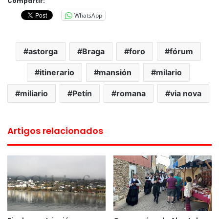
Compartir:
WhatsApp
astorga
Braga
foro
fórum
itinerario
mansión
milario
miliario
Petín
romana
via nova
Artigos relacionados