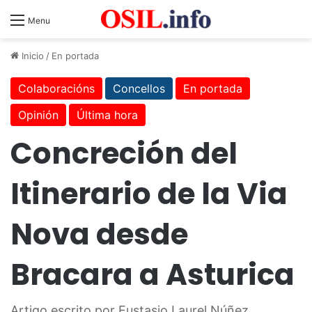
Menu
Inicio
/
En portada
Colaboracións
Concellos
En portada
Opinión
Última hora
Concreción del
Itinerario de la Via
Nova desde
Bracara a Asturica
Artigo escrito por Eustasio Laurel Núñez,