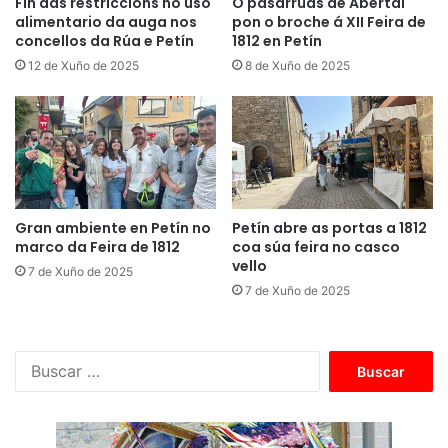
Fin das restriccións no uso
O pasarrúas de Abertal
alimentario da auga nos
pon o broche á XII Feira de
concellos da Rúa e Petín
1812 en Petín
12 de Xuño de 2025
8 de Xuño de 2025
Gran ambiente en Petín no
Petín abre as portas a 1812
marco da Feira de 1812
coa súa feira no casco
vello
7 de Xuño de 2025
7 de Xuño de 2025
B
u
s
c
a