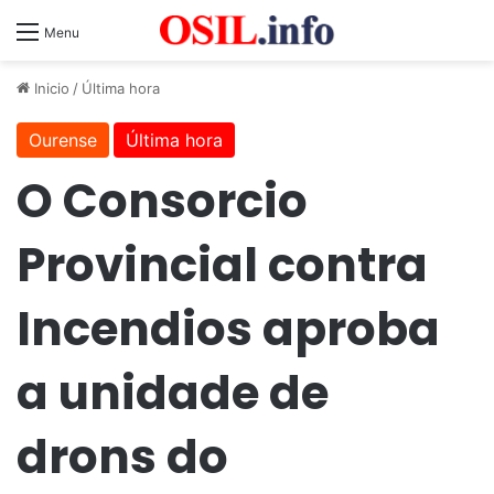
Menu
Inicio
/
Última hora
Ourense
Última hora
O Consorcio
Provincial contra
Incendios aproba
a unidade de
drons do