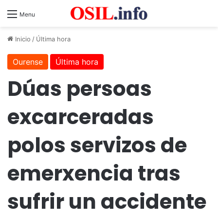
Menu
Inicio
/
Última hora
Ourense
Última hora
Dúas persoas
excarceradas
polos servizos de
emerxencia tras
sufrir un accidente