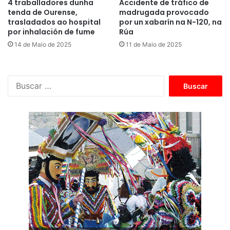
4 traballadores dunha
Accidente de tráfico de
tenda de Ourense,
madrugada provocado
trasladados ao hospital
por un xabarín na N-120, na
por inhalación de fume
Rúa
14 de Maio de 2025
11 de Maio de 2025
B
u
s
c
a
r
: