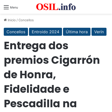
Menu
Inicio
/
Concellos
Concellos
Entroido 2024
Última hora
Verín
Entrega dos
premios Cigarrón
de Honra,
Fidelidade e
Pescadilla na