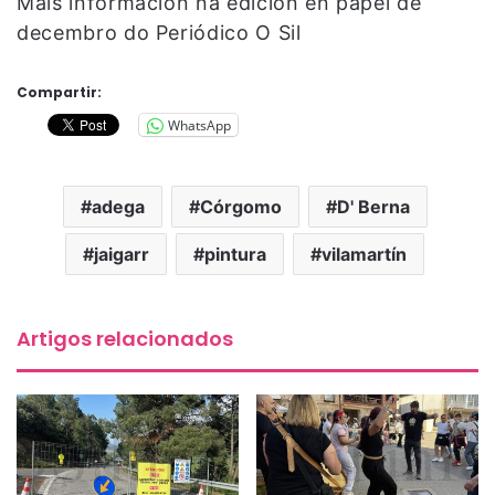
Máis información na edición en papel de
decembro do Periódico O Sil
Compartir:
WhatsApp
adega
Córgomo
D' Berna
jaigarr
pintura
vilamartín
Artigos relacionados