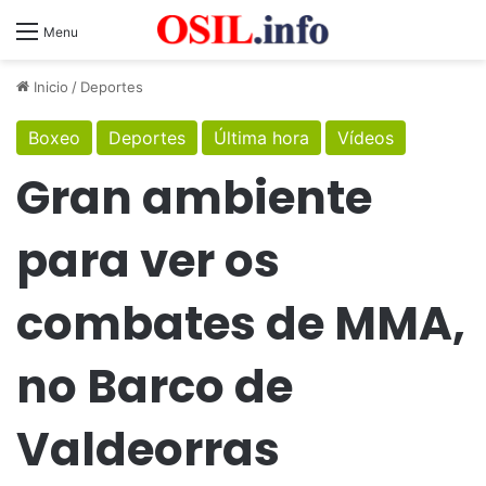
Menu
Inicio
/
Deportes
Boxeo
Deportes
Última hora
Vídeos
Gran ambiente
para ver os
combates de MMA,
no Barco de
Valdeorras