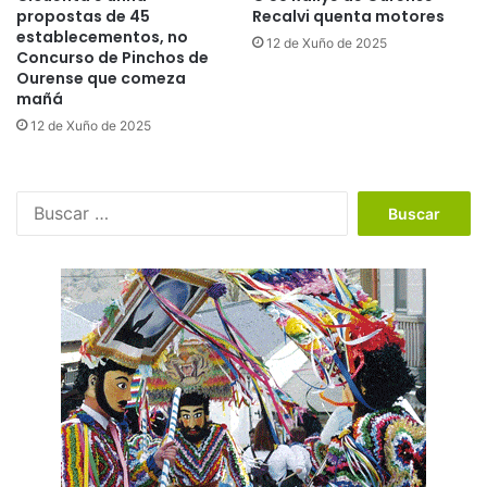
propostas de 45
Recalvi quenta motores
establecementos, no
12 de Xuño de 2025
Concurso de Pinchos de
Ourense que comeza
mañá
12 de Xuño de 2025
B
u
s
c
a
r
: