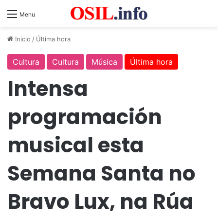
Menu
Inicio
/
Última hora
Cultura
Cultura
Música
Última hora
Intensa
programación
musical esta
Semana Santa no
Bravo Lux, na Rúa