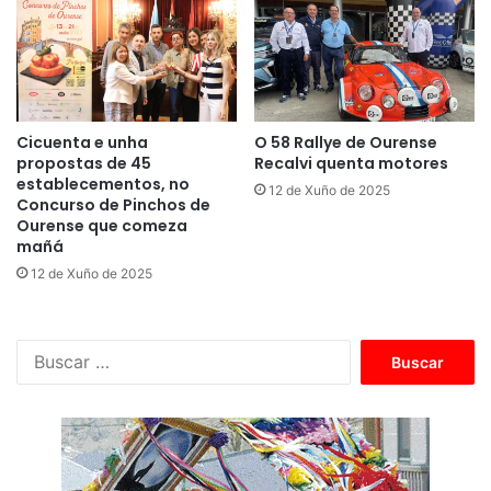
Cicuenta e unha
O 58 Rallye de Ourense
propostas de 45
Recalvi quenta motores
establecementos, no
12 de Xuño de 2025
Concurso de Pinchos de
Ourense que comeza
mañá
12 de Xuño de 2025
B
u
s
c
a
r
: