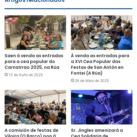
Saen á venda as entradas
Á venda as entradas para
para a cea popular do
a XVI Cea Popular das
CarnaVrao 2025, na Rúa
Festas de San Antón en
Fontei (A Rúa)
13 de Xuño de 2025
26 de Maio de 2025
A comisión de festas de
Sr. Jingles amenizará a
Viloira (O Barco) pon á
Cea Solidaria de