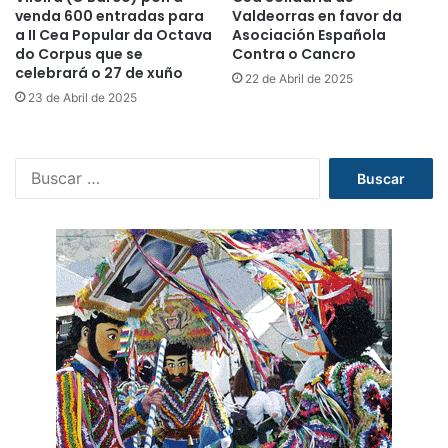
venda 600 entradas para
Valdeorras en favor da
a II Cea Popular da Octava
Asociación Española
do Corpus que se
Contra o Cancro
celebrará o 27 de xuño
22 de Abril de 2025
23 de Abril de 2025
B
u
s
c
a
r
: