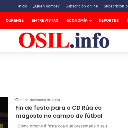
Inicio
¿Quen somos?
Subscrición online
Subscrición p
OURENSE
ENTREVISTAS
ECONOMÍA
DEPORTES
30 de Novembro de 2024
Fin de festa para o CD Rúa co
magosto no campo de fútbol
Como broche á festa coa que presentaba o seu