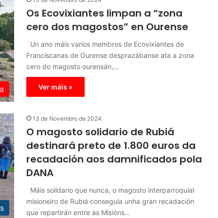
Os Ecovixiantes limpan a “zona
cero dos magostos” en Ourense
Un ano máis varios membros de Ecovixiantes de
Franciscanas de Ourense desprazábanse ata a zona
cero do magosto ourensán,…
Ver máis »
a
13 de Novembro de 2024
O magosto solidario de Rubiá
destinará preto de 1.800 euros da
recadación aos damnificados pola
DANA
Máis solidario que nunca, o magosto interparroquial
misioneiro de Rubiá conseguía unha gran recadación
s
que repartirán entre as Misións…