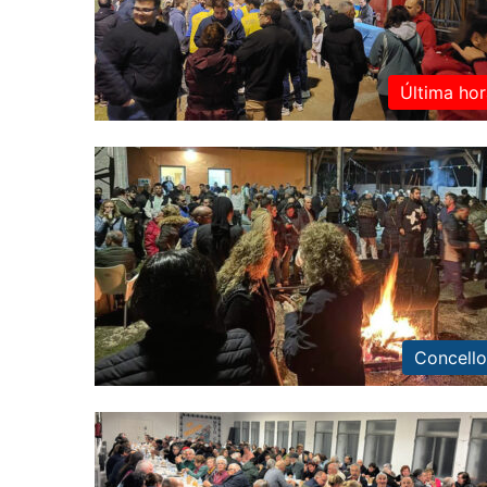
Última hor
Concello