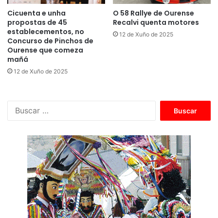
Cicuenta e unha
O 58 Rallye de Ourense
propostas de 45
Recalvi quenta motores
establecementos, no
12 de Xuño de 2025
Concurso de Pinchos de
Ourense que comeza
mañá
12 de Xuño de 2025
B
u
s
c
a
r
: