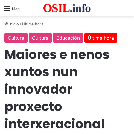
Menu
Inicio
/
Última hora
Cultura
Cultura
Educación
Última hora
Maiores e nenos
xuntos nun
innovador
proxecto
interxeracional