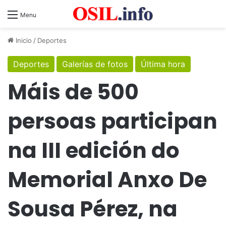
Menu
Inicio
/
Deportes
Deportes
Galerías de fotos
Última hora
Máis de 500
persoas participan
na III edición do
Memorial Anxo De
Sousa Pérez, na