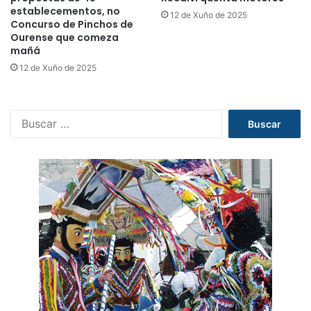
establecementos, no
12 de Xuño de 2025
Concurso de Pinchos de
Ourense que comeza
mañá
12 de Xuño de 2025
B
u
s
c
a
r
: