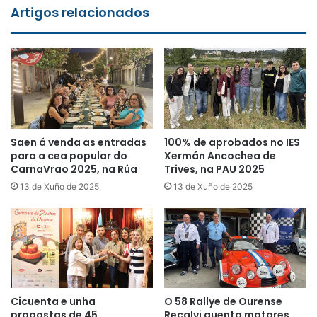
Artigos relacionados
Saen á venda as entradas
100% de aprobados no IES
para a cea popular do
Xermán Ancochea de
CarnaVrao 2025, na Rúa
Trives, na PAU 2025
13 de Xuño de 2025
13 de Xuño de 2025
Cicuenta e unha
O 58 Rallye de Ourense
propostas de 45
Recalvi quenta motores