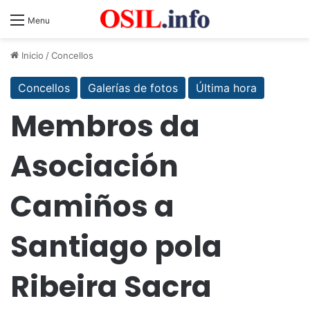
Menu
Inicio
/
Concellos
Concellos
Galerías de fotos
Última hora
Membros da
Asociación
Camiños a
Santiago pola
Ribeira Sacra