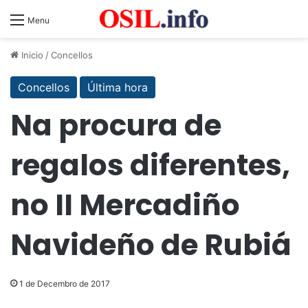
Menu
Inicio
/
Concellos
Concellos
Última hora
Na procura de
regalos diferentes,
no II Mercadiño
Navideño de Rubiá
1 de Decembro de 2017