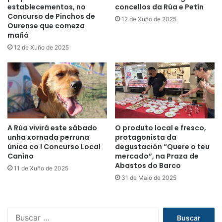
establecementos, no
concellos da Rúa e Petín
Concurso de Pinchos de
12 de Xuño de 2025
Ourense que comeza
mañá
12 de Xuño de 2025
A Rúa vivirá este sábado
O produto local e fresco,
unha xornada perruna
protagonista da
única co I Concurso Local
degustación “Quere o teu
Canino
mercado”, na Praza de
Abastos do Barco
11 de Xuño de 2025
31 de Maio de 2025
B