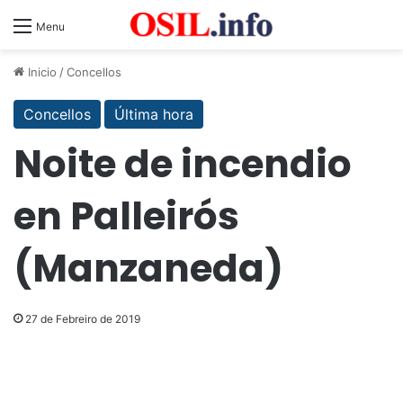
Menu
Inicio
/
Concellos
Concellos
Última hora
Noite de incendio
en Palleirós
(Manzaneda)
27 de Febreiro de 2019