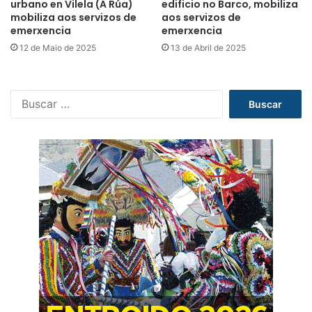
urbano en Vilela (A Rúa)
edificio no Barco, mobiliza
mobiliza aos servizos de
aos servizos de
emerxencia
emerxencia
12 de Maio de 2025
13 de Abril de 2025
B
u
s
c
a
r
: