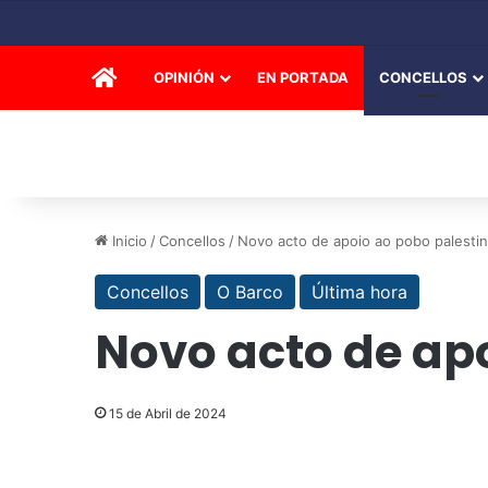
INICIO
OPINIÓN
EN PORTADA
CONCELLOS
Inicio
/
Concellos
/
Novo acto de apoio ao pobo palesti
Concellos
O Barco
Última hora
Novo acto de ap
15 de Abril de 2024