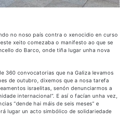
ndo no noso país contra o xenocidio en curso
Deste xeito comezaba o manifesto ao que se
ncello do Barco, onde tiña lugar unha nova
de 360 convocatorias que na Galiza levamos
mes de outubro, dixemos que a nosa tarefa
deamentos israelitas, senón denunciarmos a
ade internacional”. E así o facían unha vez,
cias “dende hai máis de seis meses” e
erá lugar un acto simbólico de solidariedade