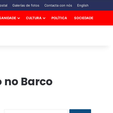
ostal
Galerías de fotos
Contacta con nós
English
SANIDADE
CULTURA
POLÍTICA
SOCIEDADE
o no Barco
B