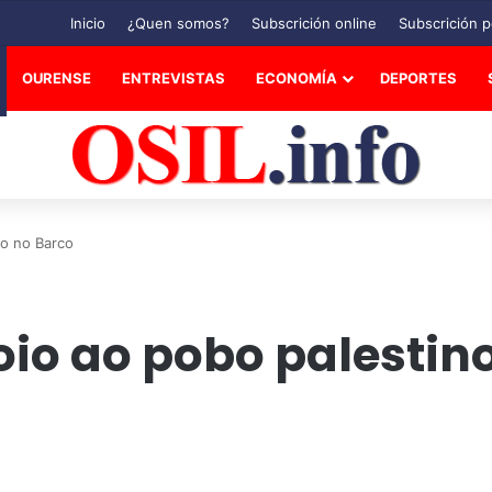
Inicio
¿Quen somos?
Subscrición online
Subscrición p
OURENSE
ENTREVISTAS
ECONOMÍA
DEPORTES
no no Barco
oio ao pobo palestin